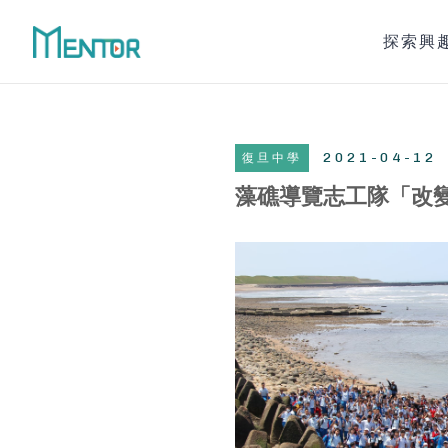
探索興
青年自造
藻礁導覽志工隊「改變世界，從我開
Explore
從興趣探
2021-04-12
復旦中學
先了解自己喜歡的工作領域、再探索
藻礁導覽志工隊「改
相關學群課程，才能讓自主學習事半
功倍！
VIEW ALL