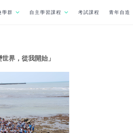
趣學群
自主學習課程
考試課程
青年自造
始」
索學群
認識大學學群
資訊學群
利用工作類別探索
變世界，從我開始」
工程學群
從職業角度選
數理化學群
醫藥衛生學群
利用何倫碼探索
生命科學學群
從心理學角度選
生物資源學群