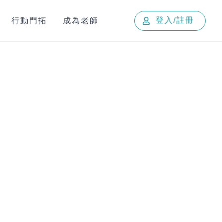
行動門拓
成為老師
登入/註冊
地球與環境學群
文史哲學群
建築與設計學群
教育學群
藝術學群
法政學群
社會與心理學群
管理學群
大眾傳播學群
財經學群
外語學群
遊憩與運動學群