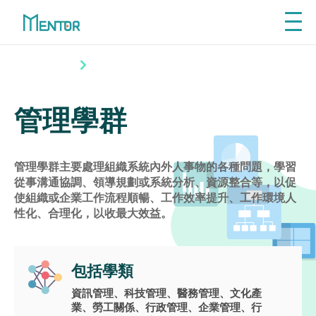
Explore
從興趣探索學群
探索學群
管理學群
利
先了解自己喜歡的工作領域、再探索
從
相關學群課程，才能讓自主學習事半
管理學群
功倍！
利
VIEW ALL
從
管理學群主要處理組織系統內外人事物的各種問題，學習
從事溝通協調、領導規劃或系統分析、資源整合等，以促
使組織或企業工作流程順暢、工作效率提升、工作環境人
性化、合理化，以收最大效益。
包括學類
Self - Directed
資訊管理、科技管理、醫務管理、文化產
Learning
業、勞工關係、行政管理、企業管理、行