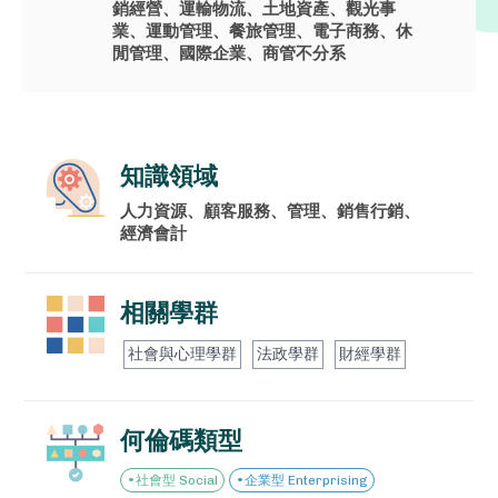
銷經營、運輸物流、土地資產、觀光事
業、運動管理、餐旅管理、電子商務、休
門拓教你如何規劃、撰寫自主學習計
閒管理、國際企業、商管不分系
畫書，並完整羅列課程中符合的國教
院學習標籤，讓你的自主學習每一步
都踩的自信有意義！
知識領域
VIEW ALL
人力資源、顧客服務、管理、銷售行銷、
經濟會計
我的資料
相關學群
社會與心理學群
法政學群
財經學群
我的課程
兌換中心
何倫碼類型
社會型 Social
企業型 Enterprising
登出