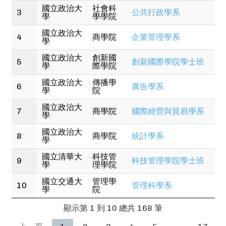
國立政治大
社會科
務生與女服務生、禮賓人員、烘培師、咖啡店店員、
3
公共行政學系
學
學學院
地勤人員、AI人工智慧工程師、物聯網工程師、旅行
社職員、導覽員、娛樂休閒服務人員、博物館工作人
國立政治大
4
商學院
企業管理學系
員、廚師
學
國立政治大
創新國
5
創新國際學院學士班
學
際學院
國立政治大
傳播學
6
廣告學系
學
院
國立政治大
7
商學院
國際經營與貿易學系
學
國立政治大
8
商學院
統計學系
學
國立清華大
科技管
9
科技管理學院學士班
學
理學院
國立交通大
管理學
10
管理科學系
學
院
顯示第 1 到 10 總共 168 筆