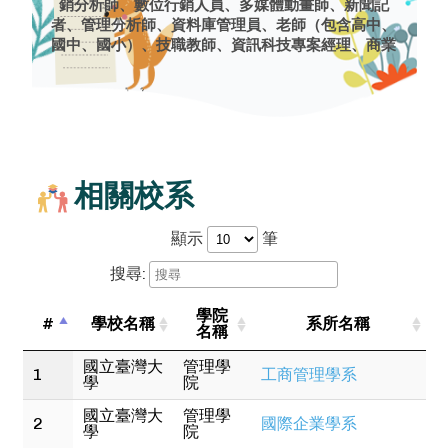
銷分析師、數位行銷人員、多媒體動畫師、新聞記
者、管理分析師、資料庫管理員、老師（包含高中、
國中、國小）、技職教師、資訊科技專案經理、商業
情報分析師、金融定量分析師、企業營運分析師/業務
分析師、產品設計師、製造工程技師、品質管制分析
師、個人理財顧問、船長、大副與港口領航員、製程
工程師、機場作業專家、地理資訊系統技術員、測量
技術員、房地產鑑價師、工業生產經理、品管系統經
理、工業工程師、物流/後勤人員、物流/後勤工程
師、交通運輸規畫師、貨運業者、物流辦事員、運輸
相關校系
業服務員（機艙服務員除外）、空服員、活動公關企
畫、公關專家、運動中心主任、運動教練及球探、運
顯示
筆
動培訓員、運動中心教練、醫療及健康企業經理、行
政主管、業務代表（特指製造業、科技業及科學業批
搜尋:
發商）、訂單人員、社區健康工作者、工業安全衛生
工程師、中盤商、行銷經理、地理空間資訊科學家與
學院
#
學校名稱
系所名稱
技師、旅行社專員、房地產仲介經理、產權審核/概
名稱
述/調查人員、廣告及行銷經理、經紀人、採購員、人
資經理、人資專員、勞資關係專家、博物館館長、政
國立臺灣大
管理學
1
工商管理學系
學
院
治學家、飯店櫃檯人員、餐飲經理、情報分析員、貸
款業務人員、行政總務經理、預算分析師、飯店經
國立臺灣大
管理學
2
國際企業學系
理、餐飲業基層主管、招待員（餐廳、咖啡館、會客
學
院
廳等）、休閒業員工、運動員、主廚、酒吧侍者、服