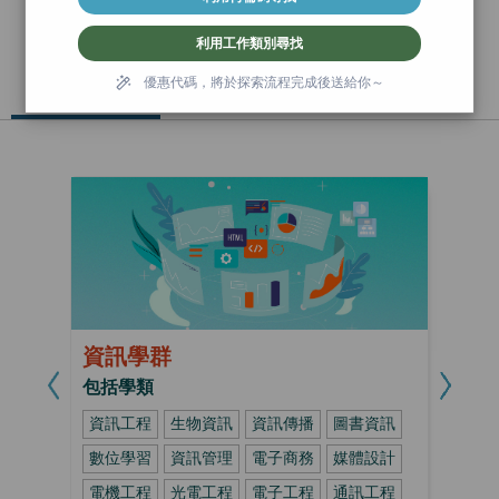
門拓教你如何規劃、撰寫自主學習計
利用工作類別尋找
利用何倫碼尋找
利用工作類別找
畫書，並完整羅列課程中符合的國教
認識學群
優惠代碼，將於探索流程完成後送給你～
學群
學群
院學習標籤，讓你的自主學習每一步
都踩的自信有意義！
VIEW ALL
我的資料
資訊學群
我的課程
包括學類
資訊工程
生物資訊
資訊傳播
圖書資訊
兌換中心
數位學習
資訊管理
電子商務
媒體設計
電機工程
光電工程
電子工程
通訊工程
登出