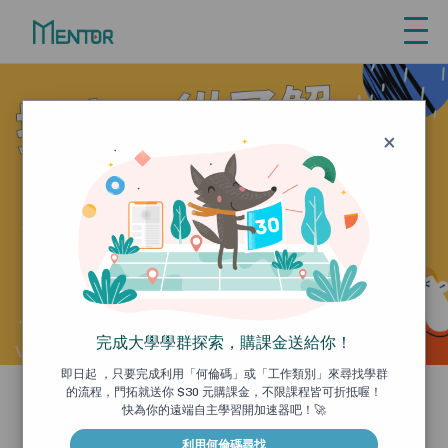
Explore
從興趣探索學群
利
先了解自己喜歡的工作領域、再探索
從
相關學群課程，才能讓自主學習事半
×
功倍！
利
VIEW ALL
從
完成大學學群探索，購課金送給你！
即日起 ，只要完成利用「何倫碼」或「工作類別」來尋找學群
的流程，門拓就送你 $30 元購課金，不限課程皆可折抵喔！
Self - Directed
快為你的遠端自主學習開加速器吧！🚀
Learning
探索學群
利用何倫碼尋找