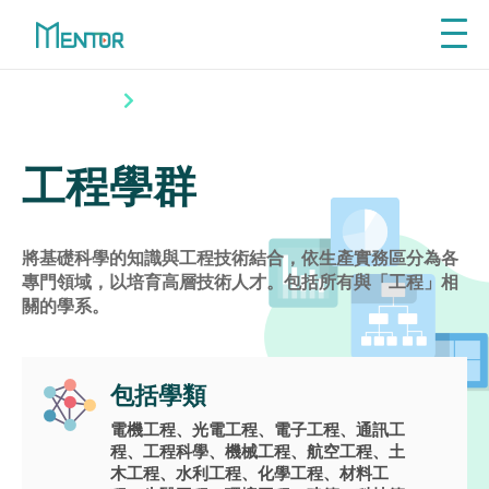
Explore
從興趣探索學群
探索學群
工程學群
利
先了解自己喜歡的工作領域、再探索
從
相關學群課程，才能讓自主學習事半
工程學群
功倍！
利
VIEW ALL
從
將基礎科學的知識與工程技術結合，依生產實務區分為各
專門領域，以培育高層技術人才。包括所有與「工程」相
關的學系。
包括學類
電機工程、光電工程、電子工程、通訊工
Self - Directed
程、工程科學、機械工程、航空工程、土
Learning
木工程、水利工程、化學工程、材料工