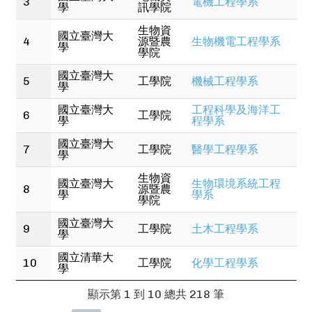
3
電機工程學系
學
訊學院
建築師、建築繪圖師、土木繪圖師、都市規劃師、建
築教授或教師、室內設計師、工業生產經理、品管系
生物資
國立臺灣大
統經理、工業工程師、物流/後勤人員、物流/後勤工
4
源暨農
生物機電工程學系
學
程師、交通運輸規畫師、貨運業者、物流辦事員、高
學院
中/職老師、汽車資深技師
國立臺灣大
5
工學院
機械工程學系
學
國立臺灣大
工程科學及海洋工
6
工學院
學
程學系
國立臺灣大
7
工學院
醫學工程學系
學
生物資
國立臺灣大
生物環境系統工程
8
源暨農
學
學系
學院
國立臺灣大
9
工學院
土木工程學系
學
國立清華大
10
工學院
化學工程學系
學
顯示第 1 到 10 總共 218 筆