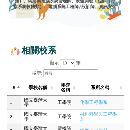
類）、網路與電腦系統管理師、軟體開發工程師（特
指系統軟體類）、電腦系統工程師/設計師、資訊安全
分析師、網站開發工程師、軟體品保工程師及測試工
程師、系統分析師、電腦網路設計師、電腦硬體工程
師、生醫工程師、材料工程師、機器人工程師、生物
技術員、管理分析師、多媒體教具操作專員、小學老
師、技職教師、資訊科技專案經理、電信工程專家、
電子工程師、電機工程師、電子工程技師、機電工程
師、半導體處理員、光電工程師、製造工程技師、機
相關校系
械工程師、統計員、品質管制分析師、國中教師、輪
機設計師、輪機工程師與造船工程師、驗證工程師、
顯示
筆
風力發電工程師、地質與石油相關技術員、船長、大
副與港口領航員、製程工程師、機械設計製圖員、自
搜尋:
動控制工程師、航太工程師、航班機長、副駕駛與飛
行技師、航空塔臺管制員、機場作業專家、航空電子
學院
#
學校名稱
系所名稱
設備技術員、飛機機工與維修技術員、營建經理、地
名稱
理資訊系統技術員、土木工程師、土木工程技術員、
測量技術員、建築業及採礦業的基層監督主管、大地
國立臺灣大
1
工學院
化學工程學系
學
測量工程師、運輸工程師、環工工程師、能源工程
師、環境工程技術員、海員/水手、化工工程師、石油
國立臺灣大
材料科學與工程學
2
工學院
工程師、材料科學家、生化工程師、醫療設備維修
學
系
員、醫療設備技術員、環境科學家與專家、環境科學
國立臺灣大
電機資
與環境保護助理、房地產鑑價師、景觀設計師、結構